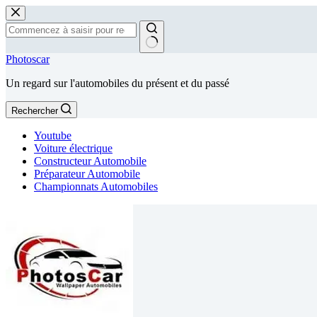
Passer
au
contenu
Aucun
Photoscar
résultat
Un regard sur l'automobiles du présent et du passé
Rechercher
Youtube
Voiture électrique
Constructeur Automobile
Préparateur Automobile
Championnats Automobiles