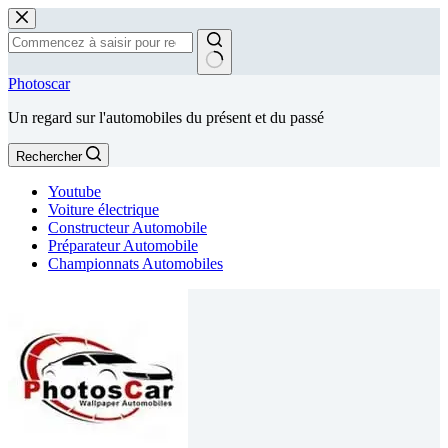
Passer
au
contenu
Aucun
Photoscar
résultat
Un regard sur l'automobiles du présent et du passé
Rechercher
Youtube
Voiture électrique
Constructeur Automobile
Préparateur Automobile
Championnats Automobiles