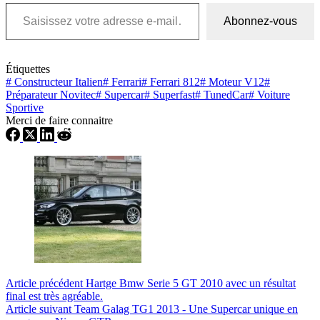
Saisissez votre adresse e-mail…
Abonnez-vous
Étiquettes
#
Constructeur Italien
#
Ferrari
#
Ferrari 812
#
Moteur V12
#
Préparateur Novitec
#
Supercar
#
Superfast
#
TunedCar
#
Voiture
Sportive
Merci de faire connaitre
Article
précédent
Hartge Bmw Serie 5 GT 2010 avec un résultat
final est très agréable.
Article
suivant
Team Galag TG1 2013 - Une Supercar unique en