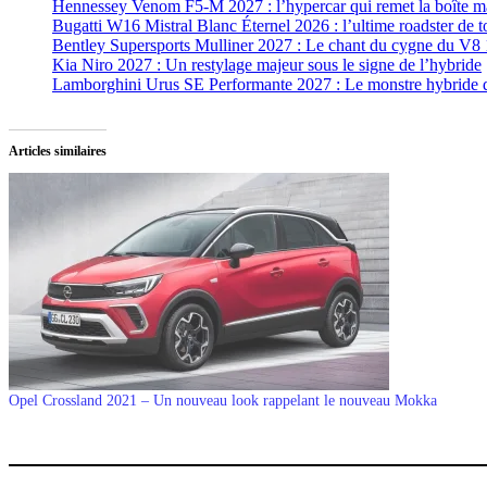
Hennessey Venom F5-M 2027 : l’hypercar qui remet la boîte ma
Bugatti W16 Mistral Blanc Éternel 2026 : l’ultime roadster de to
Bentley Supersports Mulliner 2027 : Le chant du cygne du V
Kia Niro 2027 : Un restylage majeur sous le signe de l’hybride
Lamborghini Urus SE Performante 2027 : Le monstre hybride d
Articles similaires
Opel Crossland 2021 – Un nouveau look rappelant le nouveau Mokka