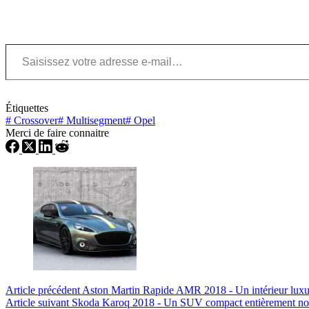
Saisissez votre adresse e-mail…
Étiquettes
#
Crossover
#
Multisegment
#
Opel
Merci de faire connaitre
Article
précédent
Aston Martin Rapide AMR 2018 - Un intérieur luxue
Article
suivant
Skoda Karoq 2018 - Un SUV compact entièrement n