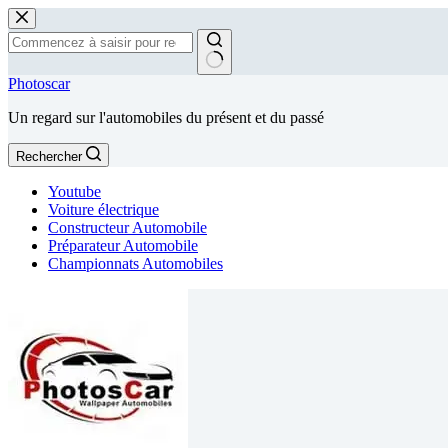
Passer
au
contenu
Aucun
Photoscar
résultat
Un regard sur l'automobiles du présent et du passé
Rechercher
Youtube
Voiture électrique
Constructeur Automobile
Préparateur Automobile
Championnats Automobiles