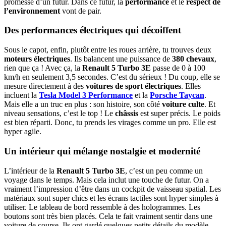
promesse d’un futur. Dans ce futur, la
performance
et le
respect de
l’environnement
vont de pair.
Des performances électriques qui décoiffent
Sous le capot, enfin, plutôt entre les roues arrière, tu trouves deux
moteurs électriques
. Ils balancent une puissance de
380 chevaux
,
rien que ça ! Avec ça, la
Renault 5 Turbo 3E
passe de 0 à 100
km/h en seulement 3,5 secondes. C’est du sérieux ! Du coup, elle se
mesure directement à des
voitures de sport électriques
. Elles
incluent la
Tesla Model 3 Performance
et la
Porsche Taycan
.
Mais elle a un truc en plus : son histoire, son côté
voiture culte
. Et
niveau sensations, c’est le top ! Le
châssis
est super précis. Le poids
est bien réparti. Donc, tu prends les virages comme un pro. Elle est
hyper agile.
Un intérieur qui mélange nostalgie et modernité
L’intérieur de la
Renault 5 Turbo 3E
, c’est un peu comme un
voyage dans le temps. Mais cela inclut une touche de futur. On a
vraiment l’impression d’être dans un cockpit de vaisseau spatial. Les
matériaux sont super chics et les écrans tactiles sont hyper simples à
utiliser. Le tableau de bord ressemble à des hologrammes. Les
boutons sont très bien placés. Cela te fait vraiment sentir dans une
voiture de course. Ils ont gardé quelques petits détails du modèle