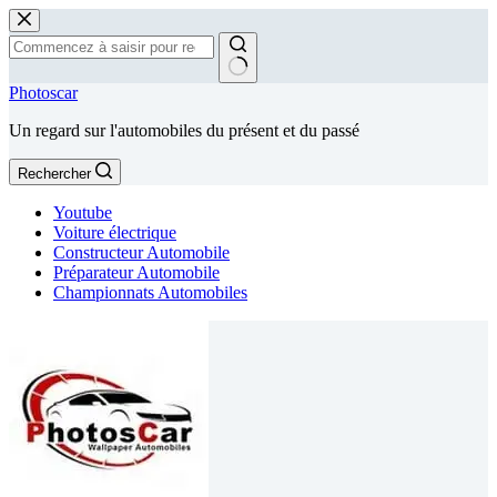
Passer
au
contenu
Aucun
Photoscar
résultat
Un regard sur l'automobiles du présent et du passé
Rechercher
Youtube
Voiture électrique
Constructeur Automobile
Préparateur Automobile
Championnats Automobiles