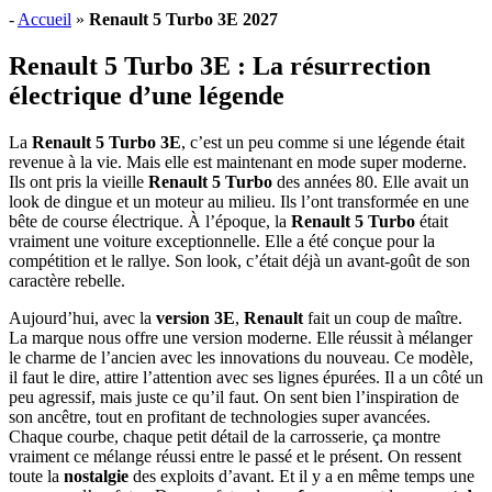
-
Accueil
»
Renault 5 Turbo 3E 2027
Renault 5 Turbo 3E : La résurrection
électrique d’une légende
La
Renault 5 Turbo 3E
, c’est un peu comme si une légende était
revenue à la vie. Mais elle est maintenant en mode super moderne.
Ils ont pris la vieille
Renault 5 Turbo
des années 80. Elle avait un
look de dingue et un moteur au milieu. Ils l’ont transformée en une
bête de course électrique. À l’époque, la
Renault 5 Turbo
était
vraiment une voiture exceptionnelle. Elle a été conçue pour la
compétition et le rallye. Son look, c’était déjà un avant-goût de son
caractère rebelle.
Aujourd’hui, avec la
version 3E
,
Renault
fait un coup de maître.
La marque nous offre une version moderne. Elle réussit à mélanger
le charme de l’ancien avec les innovations du nouveau. Ce modèle,
il faut le dire, attire l’attention avec ses lignes épurées. Il a un côté un
peu agressif, mais juste ce qu’il faut. On sent bien l’inspiration de
son ancêtre, tout en profitant de technologies super avancées.
Chaque courbe, chaque petit détail de la carrosserie, ça montre
vraiment ce mélange réussi entre le passé et le présent. On ressent
toute la
nostalgie
des exploits d’avant. Et il y a en même temps une