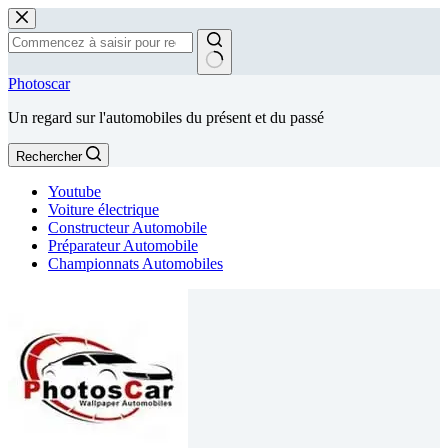
Passer
au
contenu
Aucun
Photoscar
résultat
Un regard sur l'automobiles du présent et du passé
Rechercher
Youtube
Voiture électrique
Constructeur Automobile
Préparateur Automobile
Championnats Automobiles