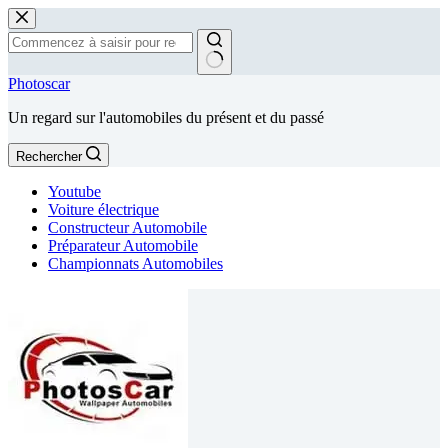
Passer
au
contenu
Aucun
Photoscar
résultat
Un regard sur l'automobiles du présent et du passé
Rechercher
Youtube
Voiture électrique
Constructeur Automobile
Préparateur Automobile
Championnats Automobiles