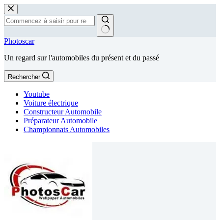
Passer
au
contenu
Aucun
Photoscar
résultat
Un regard sur l'automobiles du présent et du passé
Rechercher
Youtube
Voiture électrique
Constructeur Automobile
Préparateur Automobile
Championnats Automobiles