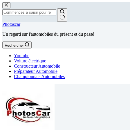
Passer
au
contenu
Aucun
Photoscar
résultat
Un regard sur l'automobiles du présent et du passé
Rechercher
Youtube
Voiture électrique
Constructeur Automobile
Préparateur Automobile
Championnats Automobiles