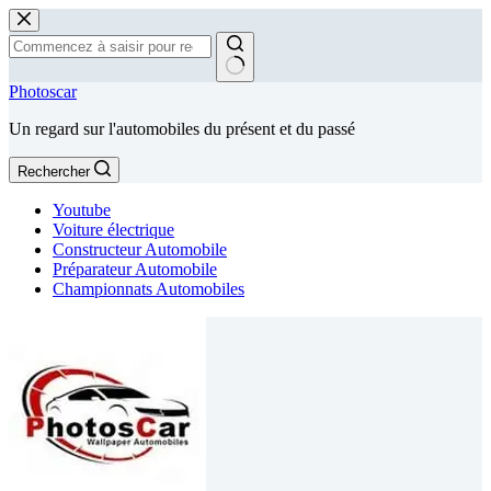
Passer
au
contenu
Aucun
Photoscar
résultat
Un regard sur l'automobiles du présent et du passé
Rechercher
Youtube
Voiture électrique
Constructeur Automobile
Préparateur Automobile
Championnats Automobiles