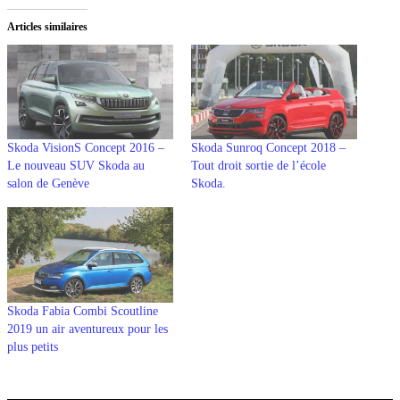
Articles similaires
Skoda VisionS Concept 2016 –
Skoda Sunroq Concept 2018 –
Le nouveau SUV Skoda au
Tout droit sortie de l’école
salon de Genève
Skoda.
Skoda Fabia Combi Scoutline
2019 un air aventureux pour les
plus petits