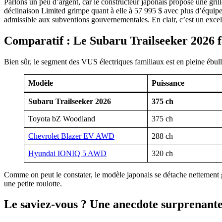
Parlons un peu d’argent, car le constructeur japonais propose une grille
déclinaison Limited grimpe quant à elle à 57 995 $ avec plus d’équip
admissible aux subventions gouvernementales. En clair, c’est un excel
Comparatif : Le Subaru Trailseeker 2026 f
Bien sûr, le segment des VUS électriques familiaux est en pleine ébull
Modèle
Puissance
Subaru Trailseeker 2026
375 ch
Toyota bZ Woodland
375 ch
Chevrolet Blazer EV AWD
288 ch
Hyundai IONIQ 5 AWD
320 ch
Comme on peut le constater, le modèle japonais se détache nettement g
une petite roulotte.
Le saviez-vous ? Une anecdote surprenante