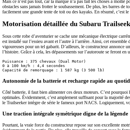
Mais ce n’est pas tout, car la marque n’a pas fait les choses à moitié 
obstacles sans jamais frotter le soubassement. De plus, les barres de to
facilement une grande tente de toit ou des kayaks. En résumé, c’est le
Motorisation détaillée du Subaru Trailsee
Sous cette robe d’aventurier se cache une mécanique électrique carré
est installé sur l’essieu avant et l’autre à l’arrière. Ainsi, cet ensem
vigoureuses pour un tel gabarit. D’ailleurs, le constructeur annonce 
l’histoire. Grâce à cela, les dépassements sur l’autoroute se feront en
Puissance : 375 chevaux (Dual Motor)

0 à 100 km/h : 4,4 secondes

Autonomie de la batterie et recharge rapide au quotid
Côté batterie, il faut bien alimenter ces deux moteurs. C’est pourquoi 
optimales. Évidemment, c’est amplement suffisant pour la majorité des 
le Trailseeker intègre de série le fameux port NACS. Logiquement, vo
Une traction intégrale symétrique digne de la légende
Pourtant, la vraie force du constructeur repose sur son excellente motri