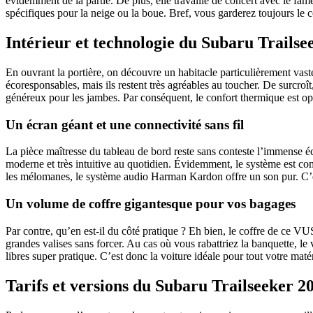
évidemment de la partie. De plus, elle travaille de concert avec le 
spécifiques pour la neige ou la boue. Bref, vous garderez toujours le 
Intérieur et technologie du Subaru Trailse
En ouvrant la portière, on découvre un habitacle particulièrement vaste 
écoresponsables, mais ils restent très agréables au toucher. De surcro
généreux pour les jambes. Par conséquent, le confort thermique est opt
Un écran géant et une connectivité sans fil
La pièce maîtresse du tableau de bord reste sans conteste l’immense éc
moderne et très intuitive au quotidien. Évidemment, le système est co
les mélomanes, le système audio Harman Kardon offre un son pur. C’es
Un volume de coffre gigantesque pour vos bagages
Par contre, qu’en est-il du côté pratique ? Eh bien, le coffre de ce VUS 
grandes valises sans forcer. Au cas où vous rabattriez la banquette, le
libres super pratique. C’est donc la voiture idéale pour tout votre mat
Tarifs et versions du Subaru Trailseeker 2