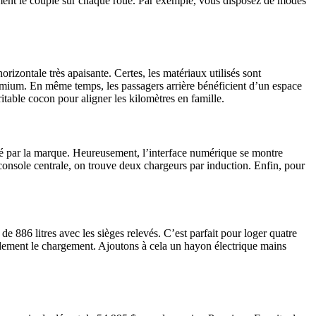
mment le couple sur chaque roue. Par exemple, vous disposez de modes
orizontale très apaisante. Certes, les matériaux utilisés sont
premium. En même temps, les passagers arrière bénéficient d’un espace
table cocon pour aligner les kilomètres en famille.
allé par la marque. Heureusement, l’interface numérique se montre
console centrale, on trouve deux chargeurs par induction. Enfin, pour
 de 886 litres avec les sièges relevés. C’est parfait pour loger quatre
randement le chargement. Ajoutons à cela un hayon électrique mains