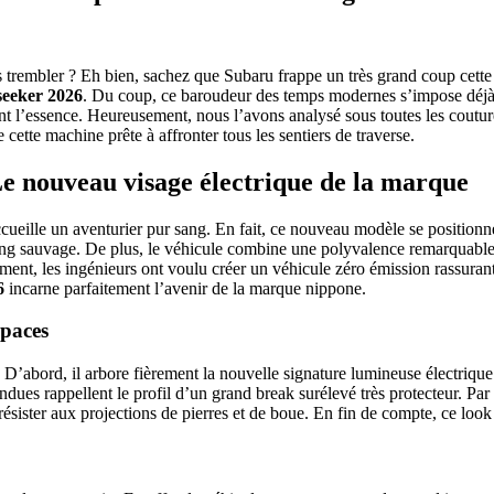
s trembler ? Eh bien, sachez que Subaru frappe un très grand coup cett
seeker 2026
. Du coup, ce baroudeur des temps modernes s’impose déjà c
nt l’essence. Heureusement, nous l’avons analysé sous toutes les coutur
tte machine prête à affronter tous les sentiers de traverse.
e nouveau visage électrique de la marque
cueille un aventurier pur sang. En fait, ce nouveau modèle se positionn
mping sauvage. De plus, le véhicule combine une polyvalence remarquable
nt, les ingénieurs ont voulu créer un véhicule zéro émission rassurant e
6
incarne parfaitement l’avenir de la marque nippone.
spaces
 D’abord, il arbore fièrement la nouvelle signature lumineuse électriq
endues rappellent le profil d’un grand break surélevé très protecteur. Par 
sister aux projections de pierres et de boue. En fin de compte, ce look 