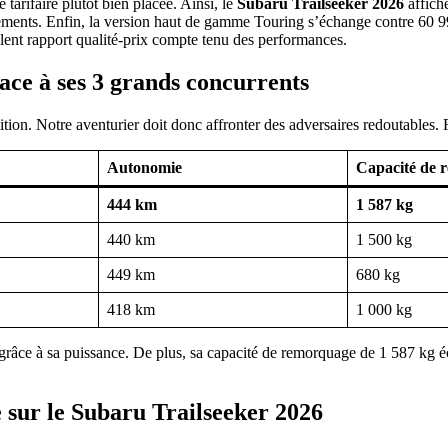
 tarifaire plutôt bien placée. Ainsi, le
Subaru Trailseeker 2026
affich
ements. Enfin, la version haut de gamme Touring s’échange contre 60 99
lent rapport qualité-prix compte tenu des performances.
ace à ses 3 grands concurrents
ition. Notre aventurier doit donc affronter des adversaires redoutables.
Autonomie
Capacité de 
444 km
1 587 kg
440 km
1 500 kg
449 km
680 kg
418 km
1 000 kg
râce à sa puissance. De plus, sa capacité de remorquage de 1 587 kg écr
 sur le Subaru Trailseeker 2026