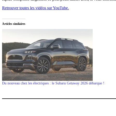
Retrouver toutes les vidéos sur YouTube.
Articles similaires
Du nouveau chez les électriques : le Subaru Getaway 2026 débarque !