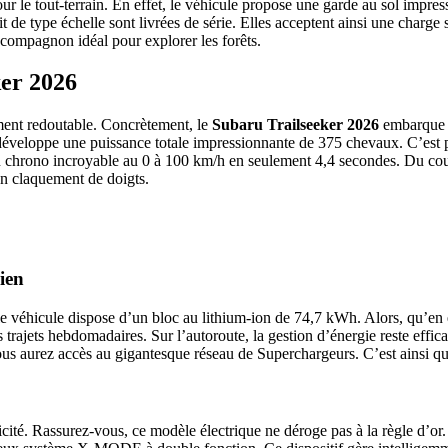
pour le tout-terrain. En effet, le véhicule propose une garde au sol imp
it de type échelle sont livrées de série. Elles acceptent ainsi une charg
 compagnon idéal pour explorer les forêts.
ker 2026
ment redoutable. Concrètement, le
Subaru Trailseeker 2026
embarque d
ble développe une puissance totale impressionnante de 375 chevaux. C’est 
un chrono incroyable au 0 à 100 km/h en seulement 4,4 secondes. Du cou
 un claquement de doigts.
ien
le véhicule dispose d’un bloc au lithium-ion de 74,7 kWh. Alors, qu’en e
trajets hebdomadaires. Sur l’autoroute, la gestion d’énergie reste effic
us aurez accès au gigantesque réseau de Superchargeurs. C’est ainsi qu
cité. Rassurez-vous, ce modèle électrique ne déroge pas à la règle d’or. E