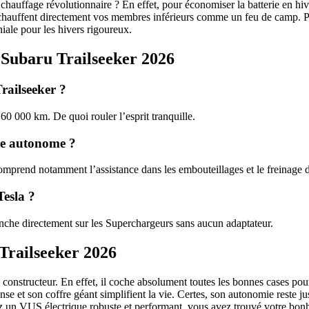
hauffage révolutionnaire ? En effet, pour économiser la batterie en hive
réchauffent directement vos membres inférieurs comme un feu de camp. Pa
iale pour les hivers rigoureux.
e Subaru Trailseeker 2026
Trailseeker ?
60 000 km. De quoi rouler l’esprit tranquille.
ite autonome ?
 comprend notamment l’assistance dans les embouteillages et le freinage 
Tesla ?
nche directement sur les Superchargeurs sans aucun adaptateur.
 Trailseeker 2026
e constructeur. En effet, il coche absolument toutes les bonnes cases pou
e et son coffre géant simplifient la vie. Certes, son autonomie reste ju
ez un VUS électrique robuste et performant, vous avez trouvé votre bon