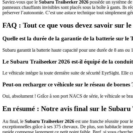
Saviez-vous que le
Subaru Trailseeker 2026
possède un système de c
panneaux chauffants invisibles sont placés sous la boîte à gants. Ils 
préserver l’autonomie. C’est une astuce technique tout simplement gén
FAQ : Tout ce que vous devez savoir sur l
Quelle est la durée de la garantie de la batterie sur le 
Subaru garantit la batterie haute capacité pour une durée de 8 ans ou 1
Le Subaru Trailseeker 2026 est-il équipé de la condu
Le véhicule intègre la toute dernière suite de sécurité EyeSight. Elle
Peut-on recharger ce véhicule sur le réseau de bornes 
Oui, absolument ! Grâce à son port NACS de série, le véhicule se bra
En résumé : Notre avis final sur le Subaru
Au final, le
Subaru Trailseeker 2026
est une franche réussite pour l
exceptionnelles grâce à ses 375 chevaux. De plus, son habitacle immens
rapide compense largement ce petit point faible. Bref, si vous cherch