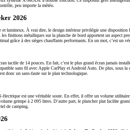
fameux système X-MODE à double fonction. Ce dispositif gère intellige
contrôle, peu importe la météo.
eker 2026
et lumineux. À vrai dire, le design intérieur privilégie une disposition h
ît, les finitions métalliques sur la planche de bord apportent un aspect 
imal grâce à des sièges chauffants performants. En un mot, c’est un véri
ran tactile de 14 pouces. En fait, c’est le plus grand écran jamais inst
mpatible sans fil avec Apple CarPlay et Android Auto. De plus, sous la 
t donc un sans-faute sur le plan technologique.
électrique est une véritable soute. En effet, il offre un volume utilitaire
 volume grimpe à 2 095 litres. D’autre part, le plancher plat facilite g
ériel de camping.
026