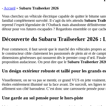
-
Accueil
»
Subaru Trailseeker 2026
Vous cherchez un véhicule électrique capable de quitter le bitume san
familial complètement survolté. Il s’agit du très attendu
Subaru Trail
reprend l’esprit légendaire de l’Outback mais abandonne définitiveme
détour pour vos futures escapades ? Regardons ensemble ce que cache ce
Découverte du Subaru Trailseeker 2026 : L
Pour commencer, il faut savoir que le marché des véhicules propres ac
le constructeur cible clairement les passionnés de plein air et de ca
dimensions généreuses qui rassurent dès le premier coup d’œil. Finaleme
proposition audacieuse. On peut dire que le
Subaru Trailseeker 202
Un design extérieur robuste et taillé pour les grands e
Visuellement, on ne va pas se mentir, ce grand VUS en jette vraiment.
étoiles entièrement illuminé sur la face avant. De surcroît, ses lignes t
affirment son côté baroudeur. C’est donc une carrosserie pensée pour ré
Une garde au sol pensée pour le hors-piste