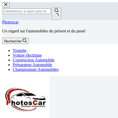
Passer
au
contenu
Aucun
Photoscar
résultat
Un regard sur l'automobiles du présent et du passé
Rechercher
Youtube
Voiture électrique
Constructeur Automobile
Préparateur Automobile
Championnats Automobiles