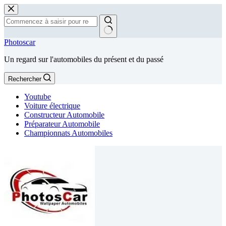
Passer
au
contenu
Aucun
Photoscar
résultat
Un regard sur l'automobiles du présent et du passé
Rechercher
Youtube
Voiture électrique
Constructeur Automobile
Préparateur Automobile
Championnats Automobiles