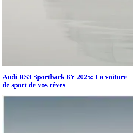
Audi RS3 Sportback 8Y 2025: La voiture
de sport de vos rêves