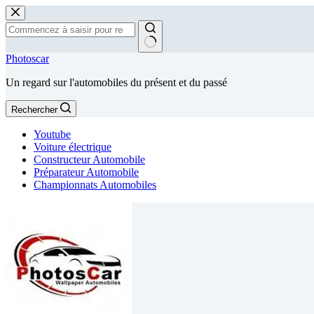
Passer
au
contenu
Aucun
Photoscar
résultat
Un regard sur l'automobiles du présent et du passé
Rechercher
Youtube
Voiture électrique
Constructeur Automobile
Préparateur Automobile
Championnats Automobiles