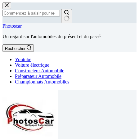
Passer
au
contenu
Aucun
Photoscar
résultat
Un regard sur l'automobiles du présent et du passé
Rechercher
Youtube
Voiture électrique
Constructeur Automobile
Préparateur Automobile
Championnats Automobiles