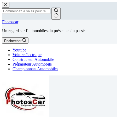
Passer
au
contenu
Aucun
Photoscar
résultat
Un regard sur l'automobiles du présent et du passé
Rechercher
Youtube
Voiture électrique
Constructeur Automobile
Préparateur Automobile
Championnats Automobiles