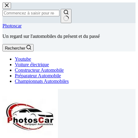
Passer
au
contenu
Aucun
Photoscar
résultat
Un regard sur l'automobiles du présent et du passé
Rechercher
Youtube
Voiture électrique
Constructeur Automobile
Préparateur Automobile
Championnats Automobiles