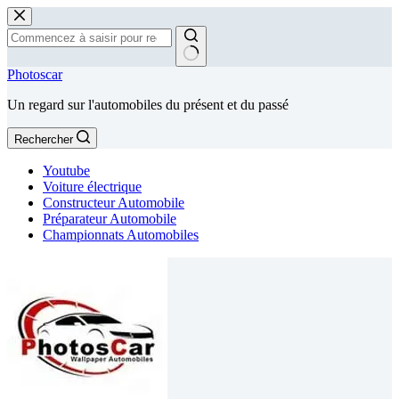
Passer
au
contenu
Aucun
Photoscar
résultat
Un regard sur l'automobiles du présent et du passé
Rechercher
Youtube
Voiture électrique
Constructeur Automobile
Préparateur Automobile
Championnats Automobiles