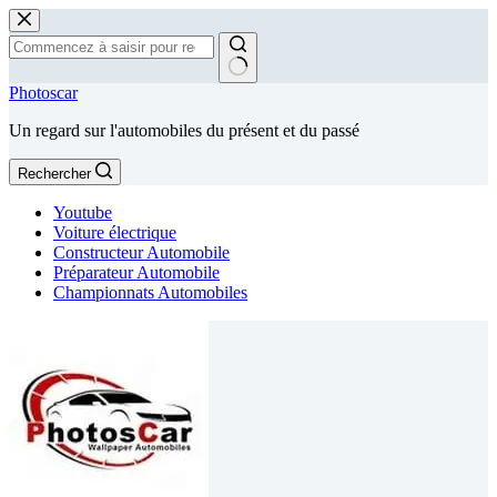
Passer
au
contenu
Aucun
Photoscar
résultat
Un regard sur l'automobiles du présent et du passé
Rechercher
Youtube
Voiture électrique
Constructeur Automobile
Préparateur Automobile
Championnats Automobiles