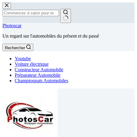
Passer
au
contenu
Aucun
Photoscar
résultat
Un regard sur l'automobiles du présent et du passé
Rechercher
Youtube
Voiture électrique
Constructeur Automobile
Préparateur Automobile
Championnats Automobiles