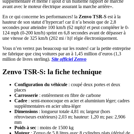
supplémentaire et même l’ajout d’un huitième rapport de marche
avant avec le moteur électrique assurant la marche arrière».
En ce qui concerne les performances! la
Zenvo TSR-S
est à la
hauteur de son statut d’hypercar! car il n’a besoin que de 2,8
secondes pour atteindre 100 km/h (62 mph)! et peut compléter le 0-
124 mph (0-200 km/h) sprint en 6,8 secondes avant de dépasser à
une vitesse de 325 km/h (202 mi / h)! régie électroniquement.
Vous n’en verrez pas beaucoup sur les routes! car la petite entreprise
ne fabrique que cinq voitures par an à 1,45 million d’euros (1,3
million de livres sterling).
Site officiel Zenvo
Zenvo TSR-S: la fiche technique
Configuration du véhicule
: coupé deux portes et deux
places
Carrosserie
: entièrement en fibre de carbone
Cadre
: semi-monocoque en acier et aluminium léger; cadres
supplémentaires en acier ultra-léger
Dimensions
: longueur totale 4,81 m; largeur (hors
rétroviseurs extérieurs) 2,03 m; hauteur: 1,20 m; pas: 2,906
mm
Poids à sec
: moins de 1500 kg
Moteur
: Zenvo de 5,8 litres avec 8 cylindres plats (dérivé de