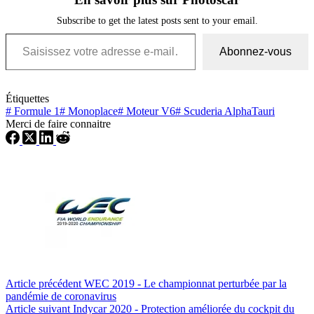
Subscribe to get the latest posts sent to your email.
Saisissez votre adresse e-mail…
Abonnez-vous
Étiquettes
#
Formule 1
#
Monoplace
#
Moteur V6
#
Scuderia AlphaTauri
Merci de faire connaitre
Article
précédent
WEC 2019 - Le championnat perturbée par la
pandémie de coronavirus
Article
suivant
Indycar 2020 - Protection améliorée du cockpit du