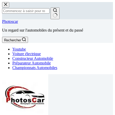
Passer
au
contenu
Aucun
Photoscar
résultat
Un regard sur l'automobiles du présent et du passé
Rechercher
Youtube
Voiture électrique
Constructeur Automobile
Préparateur Automobile
Championnats Automobiles