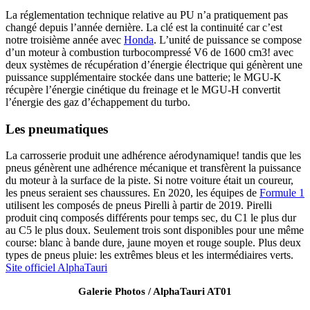
La réglementation technique relative au PU n’a pratiquement pas
changé depuis l’année dernière. La clé est la continuité car c’est
notre troisième année avec
Honda
. L’unité de puissance se compose
d’un moteur à combustion turbocompressé V6 de 1600 cm3! avec
deux systèmes de récupération d’énergie électrique qui génèrent une
puissance supplémentaire stockée dans une batterie; le MGU-K
récupère l’énergie cinétique du freinage et le MGU-H convertit
l’énergie des gaz d’échappement du turbo.
Les pneumatiques
La carrosserie produit une adhérence aérodynamique! tandis que les
pneus génèrent une adhérence mécanique et transfèrent la puissance
du moteur à la surface de la piste. Si notre voiture était un coureur,
les pneus seraient ses chaussures. En 2020, les équipes de
Formule 1
utilisent les composés de pneus Pirelli à partir de 2019. Pirelli
produit cinq composés différents pour temps sec, du C1 le plus dur
au C5 le plus doux. Seulement trois sont disponibles pour une même
course: blanc à bande dure, jaune moyen et rouge souple. Plus deux
types de pneus pluie: les extrêmes bleus et les intermédiaires verts.
Site officiel AlphaTauri
Galerie Photos / AlphaTauri AT01