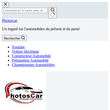
Passer
au
contenu
Aucun
Photoscar
résultat
Un regard sur l'automobiles du présent et du passé
Rechercher
Youtube
Voiture électrique
Constructeur Automobile
Préparateur Automobile
Championnats Automobiles