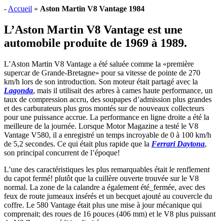
-
Accueil
»
Aston Martin V8 Vantage 1984
L’Aston Martin V8 Vantage est une
automobile produite de 1969 à 1989.
L’Aston Martin V8 Vantage a été saluée comme la «première
supercar de Grande-Bretagne» pour sa vitesse de pointe de 270
km/h lors de son introduction. Son moteur était partagé avec la
Lagonda
, mais il utilisait des arbres à cames haute performance, un
taux de compression accru, des soupapes d’admission plus grandes
et des carburateurs plus gros montés sur de nouveaux collecteurs
pour une puissance accrue. La performance en ligne droite a été la
meilleure de la journée. Lorsque Motor Magazine a testé le V8
Vantage V580, il a enregistré un temps incroyable de 0 à 100 km/h
de 5,2 secondes. Ce qui était plus rapide que la
Ferrari Daytona
,
son principal concurrent de l’époque!
L’une des caractéristiques les plus remarquables était le renflement
du capot fermé! plutôt que la cuillère ouverte trouvée sur le V8
normal. La zone de la calandre a également été_fermée, avec des
feux de route jumeaux insérés et un becquet ajouté au couvercle du
coffre. Le 580 Vantage était plus une mise à jour mécanique qui
comprenait; des roues de 16 pouces (406 mm) et le V8 plus puissant