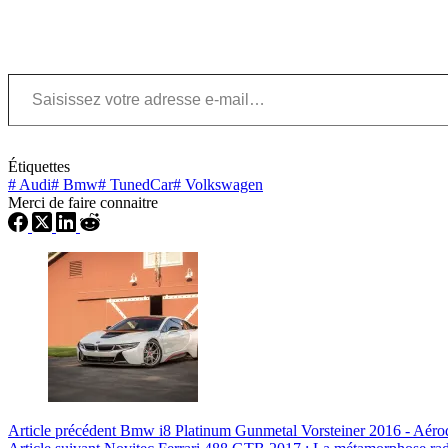
Saisissez votre adresse e-mail…
Étiquettes
#
Audi
#
Bmw
#
TunedCar
#
Volkswagen
Merci de faire connaitre
Article
précédent
Bmw i8 Platinum Gunmetal Vorsteiner 2016 - Aér