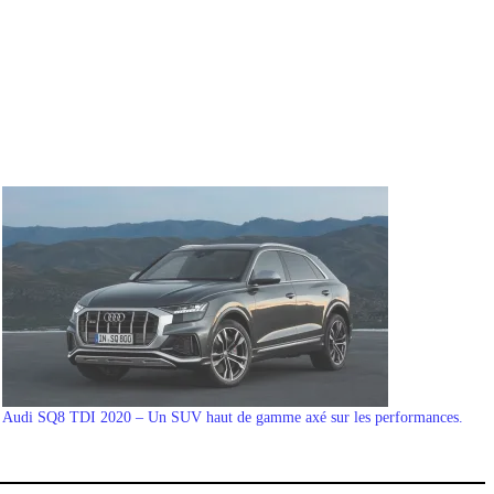
Audi SQ8 TDI 2020 – Un SUV haut de gamme axé sur les performances.