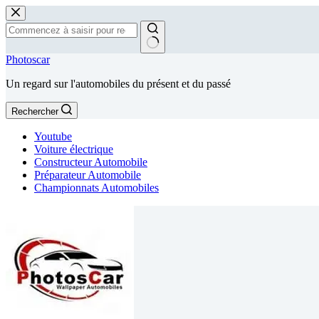
Passer
au
contenu
Aucun
Photoscar
résultat
Un regard sur l'automobiles du présent et du passé
Rechercher
Youtube
Voiture électrique
Constructeur Automobile
Préparateur Automobile
Championnats Automobiles