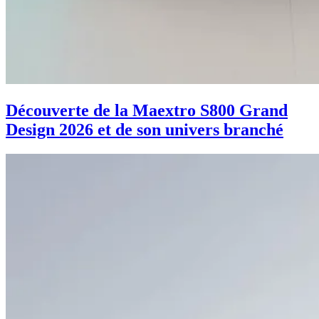
Découverte de la Maextro S800 Grand
Design 2026 et de son univers branché