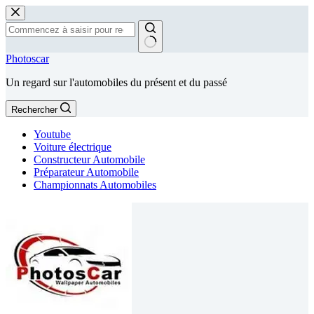
Passer
au
contenu
Aucun
Photoscar
résultat
Un regard sur l'automobiles du présent et du passé
Rechercher
Youtube
Voiture électrique
Constructeur Automobile
Préparateur Automobile
Championnats Automobiles