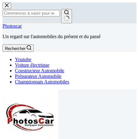
Passer
au
contenu
Aucun
Photoscar
résultat
Un regard sur l'automobiles du présent et du passé
Rechercher
Youtube
Voiture électrique
Constructeur Automobile
Préparateur Automobile
Championnats Automobiles