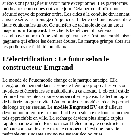
suédois ont partagé leur savoir-faire exceptionnel. Les plateformes
modulaires communes ont vu le jour. Cela permet d’offrir une
sécurité active de premier ordre. Les aides à la conduite deviennent
ainsi de série. Le freinage d’urgence et l’alerte de franchissement de
ligne équipent les autos. Ce transfert de technologie est un atout
majeur pour
Emgrand
. Les clients bénéficient du sérieux
scandinave au prix d’une voiture généraliste. C’est une combinaison
gagnante qui efface les derniers doutes. La marque grimpe alors sur
les podiums de fiabilité mondiaux.
L’électrification : Le futur selon le
constructeur Emgrand
Le monde de l’automobile change et la marque anticipe. Elle
s’engage pleinement dans la voie de l’énergie propre. Les versions
hybrides et électriques se multiplient au catalogue. L’objectif est de
réduire l’empreinte carbone sans sacrifier le plaisir. La technologie
de batterie progresse vite. L’autonomie des modèles récents permet
de longs trajets sereins. Le
modèle Emgrand EV
est d’ailleurs
devenu une référence urbaine. Il offre un silence de fonctionnement
très appréciable en ville. La recharge devient plus simple et plus
rapide chaque année. En choisissant l’électrique, le constructeur
prépare son avenir sur le marché européen. C’est une transition
maîtrisée qui s’adapte aux nouvelles lois écologiques.