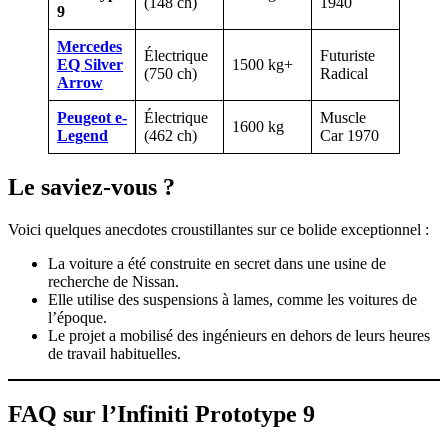
(148 ch)
1940
9
Mercedes
Électrique
Futuriste
EQ Silver
1500 kg+
(750 ch)
Radical
Arrow
Peugeot e-
Électrique
Muscle
1600 kg
Legend
(462 ch)
Car 1970
Le saviez-vous ?
Voici quelques anecdotes croustillantes sur ce bolide exceptionnel :
La voiture a été construite en secret dans une usine de
recherche de Nissan.
Elle utilise des suspensions à lames, comme les voitures de
l’époque.
Le projet a mobilisé des ingénieurs en dehors de leurs heures
de travail habituelles.
FAQ sur l’Infiniti Prototype 9