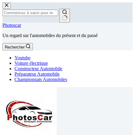
Passer
au
contenu
Aucun
Photoscar
résultat
Un regard sur l'automobiles du présent et du passé
Rechercher
Youtube
Voiture électrique
Constructeur Automobile
Préparateur Automobile
Championnats Automobiles