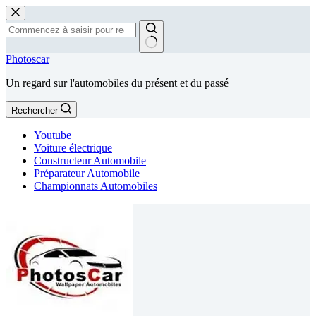
Passer
au
contenu
Aucun
Photoscar
résultat
Un regard sur l'automobiles du présent et du passé
Rechercher
Youtube
Voiture électrique
Constructeur Automobile
Préparateur Automobile
Championnats Automobiles