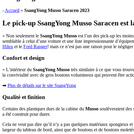
-
Accueil
»
SsangYong Musso Saracen 2023
Le pick-up SsangYong Musso Saracen est la 
« Non seulement le
SsangYong Musso
est l’un des pick-up les moins
semblable à celui d’une voiture et une liste impressionnante d’équipem
Hilux
et le
Ford Ranger
! mais ce n’est pas une raison pour le néglige
Confort et design
« L’intérieur du
SsangYong Musso
très similaire à ce que vous trouv
la convivialité avec de gros boutons volumineux qui peuvent être actio
➡
Plus de détails sur le site SsangYong
Qualité et finition
Certains des plastiques durs de la cabine du
Musso
soulèveraient des 
a été construit pour durer.
Cela ne veut pas dire qu’il n’y a pas quelques matériaux spongieux et d
largeur du tableau de bord, ainsi que de boutons et de boutons molet