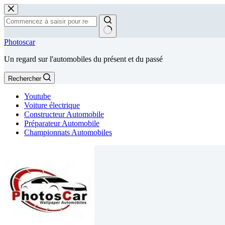
Passer
au
contenu
Aucun
Photoscar
résultat
Un regard sur l'automobiles du présent et du passé
Rechercher
Youtube
Voiture électrique
Constructeur Automobile
Préparateur Automobile
Championnats Automobiles