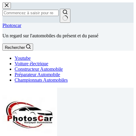
Passer
au
contenu
Aucun
Photoscar
résultat
Un regard sur l'automobiles du présent et du passé
Rechercher
Youtube
Voiture électrique
Constructeur Automobile
Préparateur Automobile
Championnats Automobiles