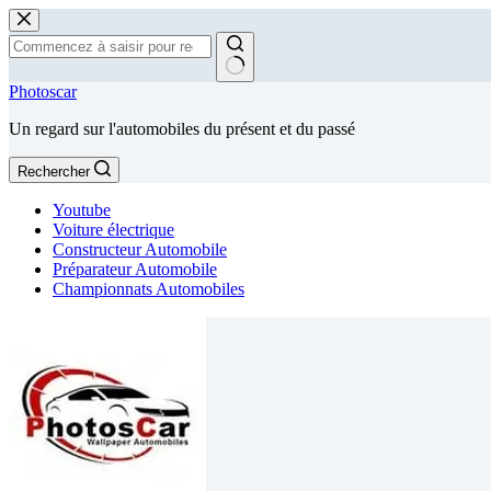
Passer
au
contenu
Aucun
Photoscar
résultat
Un regard sur l'automobiles du présent et du passé
Rechercher
Youtube
Voiture électrique
Constructeur Automobile
Préparateur Automobile
Championnats Automobiles