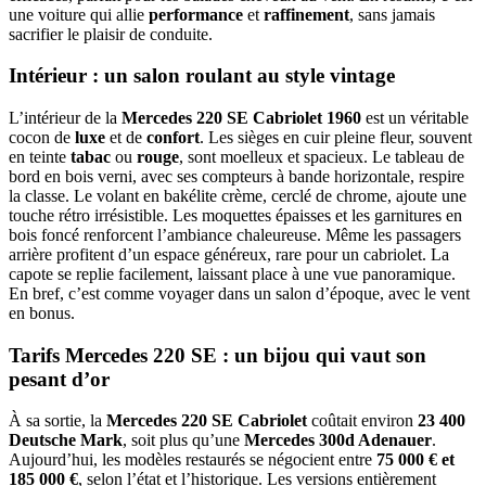
une voiture qui allie
performance
et
raffinement
, sans jamais
sacrifier le plaisir de conduite.
Intérieur : un salon roulant au style vintage
L’intérieur de la
Mercedes 220 SE Cabriolet 1960
est un véritable
cocon de
luxe
et de
confort
. Les sièges en cuir pleine fleur, souvent
en teinte
tabac
ou
rouge
, sont moelleux et spacieux. Le tableau de
bord en bois verni, avec ses compteurs à bande horizontale, respire
la classe. Le volant en bakélite crème, cerclé de chrome, ajoute une
touche rétro irrésistible. Les moquettes épaisses et les garnitures en
bois foncé renforcent l’ambiance chaleureuse. Même les passagers
arrière profitent d’un espace généreux, rare pour un cabriolet. La
capote se replie facilement, laissant place à une vue panoramique.
En bref, c’est comme voyager dans un salon d’époque, avec le vent
en bonus.
Tarifs Mercedes 220 SE : un bijou qui vaut son
pesant d’or
À sa sortie, la
Mercedes 220 SE Cabriolet
coûtait environ
23 400
Deutsche Mark
, soit plus qu’une
Mercedes 300d Adenauer
.
Aujourd’hui, les modèles restaurés se négocient entre
75 000 € et
185 000 €
, selon l’état et l’historique. Les versions entièrement