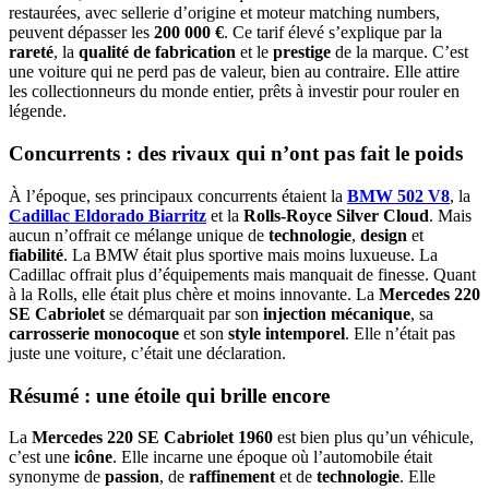
restaurées, avec sellerie d’origine et moteur matching numbers,
peuvent dépasser les
200 000 €
. Ce tarif élevé s’explique par la
rareté
, la
qualité de fabrication
et le
prestige
de la marque. C’est
une voiture qui ne perd pas de valeur, bien au contraire. Elle attire
les collectionneurs du monde entier, prêts à investir pour rouler en
légende.
Concurrents : des rivaux qui n’ont pas fait le poids
À l’époque, ses principaux concurrents étaient la
BMW 502 V8
, la
Cadillac Eldorado Biarritz
et la
Rolls-Royce Silver Cloud
. Mais
aucun n’offrait ce mélange unique de
technologie
,
design
et
fiabilité
. La BMW était plus sportive mais moins luxueuse. La
Cadillac offrait plus d’équipements mais manquait de finesse. Quant
à la Rolls, elle était plus chère et moins innovante. La
Mercedes 220
SE Cabriolet
se démarquait par son
injection mécanique
, sa
carrosserie monocoque
et son
style intemporel
. Elle n’était pas
juste une voiture, c’était une déclaration.
Résumé : une étoile qui brille encore
La
Mercedes 220 SE Cabriolet 1960
est bien plus qu’un véhicule,
c’est une
icône
. Elle incarne une époque où l’automobile était
synonyme de
passion
, de
raffinement
et de
technologie
. Elle