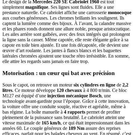
Le design de la
Mercedes 220 SE Cabriolet 1960
est tout
simplement
magnifique
. Ses lignes sont fluides. Elle a une
prestance naturelle. Ce cabriolet affiche une carrosserie
monocoque
aux courbes généreuses. Les chromes brillants les soulignent. Ils
captent la lumière comme des bijoux. À l’avant, la calandre massive
et les phares ronds donnent une allure noble, presque aristocratique.
Les ailes arrière sont galbées, avec des feux intégrés qui prolongent
la ligne sans la casser. Même capotée, elle reste élégante grâce à sa
capote en toile bien ajustée. Et une fois décapotée, elle devient une
œuvre d’art roulante. Les jantes à flancs blancs et les baguettes
latérales chromées ajoutent une touche rétro irrésistible. En somme,
elle attire les regards sans jamais en faire trop.
Motorisation : un cœur qui bat avec précision
Sous le capot, on retrouve un moteur
six cylindres en ligne
de
2,2
litres
. Ce moteur développe
120 chevaux
à 4 800 tr/min. Ce bloc
M127 est équipé d’une
injection mécanique Bosch
, une
technologie avant-gardiste pour l’époque. Grâce à cette innovation,
la voiture offre une conduite souple, réactive et agréable, même à
bas régime. La boîte manuelle à
4 rapports
permet de profiter
pleinement de la puissance sans brutalité. Le cabriolet atteint une
vitesse maximale de
165 km/h
, ce qui était impressionnant dans les
années 60. Le couple généreux de
189 Nm
assure des reprises
efficaces, parfait pour les balades cheveux au vent. En résumé, c’est