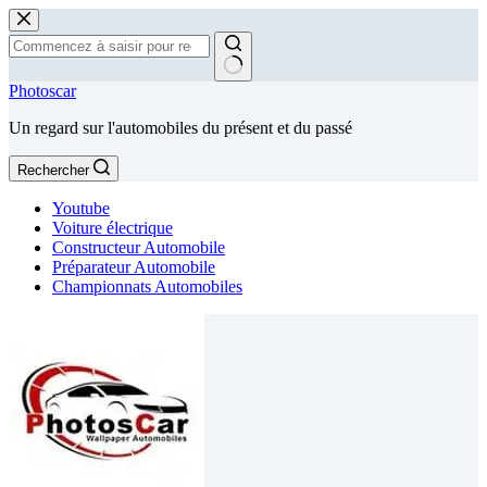
Passer
au
contenu
Aucun
Photoscar
résultat
Un regard sur l'automobiles du présent et du passé
Rechercher
Youtube
Voiture électrique
Constructeur Automobile
Préparateur Automobile
Championnats Automobiles