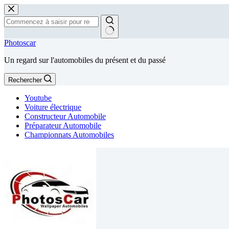
Passer
au
contenu
Aucun
Photoscar
résultat
Un regard sur l'automobiles du présent et du passé
Rechercher
Youtube
Voiture électrique
Constructeur Automobile
Préparateur Automobile
Championnats Automobiles