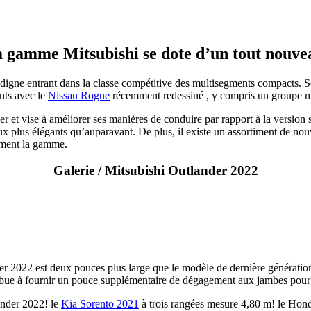
 gamme Mitsubishi se dote d’un tout nouvea
digne entrant dans la classe compétitive des multisegments compacts. Ses
nts avec le
Nissan Rogue
récemment redessiné , y compris un groupe m
er et vise à améliorer ses manières de conduire par rapport à la version 
x plus élégants qu’auparavant. De plus, il existe un assortiment de nouv
ement la gamme.
Galerie / Mitsubishi Outlander 2022
er 2022 est deux pouces plus large que le modèle de dernière génératio
bue à fournir un pouce supplémentaire de dégagement aux jambes pour l
ander 2022! le
Kia Sorento 2021
à trois rangées mesure 4,80 m! le Ho