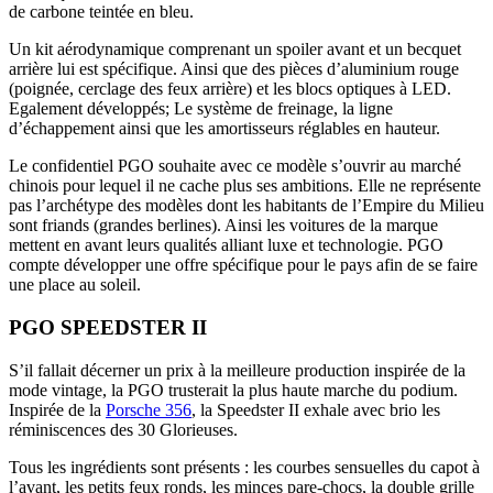
de carbone teintée en bleu.
Un kit aérodynamique comprenant un spoiler avant et un becquet
arrière lui est spécifique. Ainsi que des pièces d’aluminium rouge
(poignée, cerclage des feux arrière) et les blocs optiques à LED.
Egalement développés; Le système de freinage, la ligne
d’échappement ainsi que les amortisseurs réglables en hauteur.
Le confidentiel PGO souhaite avec ce modèle s’ouvrir au marché
chinois pour lequel il ne cache plus ses ambitions. Elle ne représente
pas l’archétype des modèles dont les habitants de l’Empire du Milieu
sont friands (grandes berlines). Ainsi les voitures de la marque
mettent en avant leurs qualités alliant luxe et technologie. PGO
compte développer une offre spécifique pour le pays afin de se faire
une place au soleil.
PGO SPEEDSTER II
S’il fallait décerner un prix à la meilleure production inspirée de la
mode vintage, la PGO trusterait la plus haute marche du podium.
Inspirée de la
Porsche 356
, la Speedster II exhale avec brio les
réminiscences des 30 Glorieuses.
Tous les ingrédients sont présents : les courbes sensuelles du capot à
l’avant, les petits feux ronds, les minces pare-chocs, la double grille