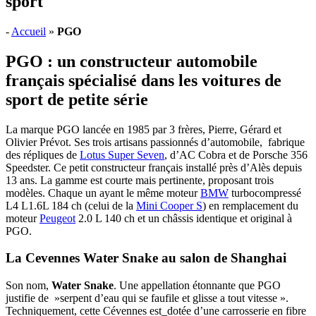
sport
-
Accueil
»
PGO
PGO : un constructeur automobile
français spécialisé dans les voitures de
sport de petite série
La marque PGO lancée en 1985 par 3 frères, Pierre, Gérard et
Olivier Prévot. Ses trois artisans passionnés d’automobile, fabrique
des répliques de
Lotus Super Seven
, d’AC Cobra et de Porsche 356
Speedster. Ce petit constructeur français installé près d’Alès depuis
13 ans. La gamme est courte mais pertinente, proposant trois
modèles. Chaque un ayant le même moteur
BMW
turbocompressé
L4 L1.6L 184 ch (celui de la
Mini Cooper S
) en remplacement du
moteur
Peugeot
2.0 L 140 ch et un châssis identique et original à
PGO.
La Cevennes Water Snake au salon de Shanghai
Son nom,
Water Snake
. Une appellation étonnante que PGO
justifie de »serpent d’eau qui se faufile et glisse a tout vitesse ».
Techniquement, cette Cévennes est_dotée d’une carrosserie en fibre