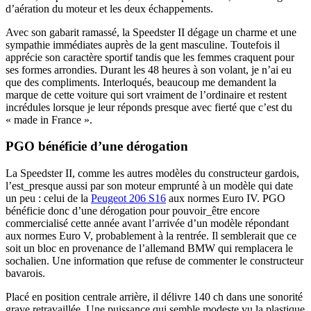
d’aération du moteur et les deux échappements.
Avec son gabarit ramassé, la Speedster II dégage un charme et une
sympathie immédiates auprès de la gent masculine. Toutefois il
apprécie son caractère sportif tandis que les femmes craquent pour
ses formes arrondies. Durant les 48 heures à son volant, je n’ai eu
que des compliments. Interloqués, beaucoup me demandent la
marque de cette voiture qui sort vraiment de l’ordinaire et restent
incrédules lorsque je leur réponds presque avec fierté que c’est du
« made in France ».
PGO bénéficie d’une dérogation
La Speedster II, comme les autres modèles du constructeur gardois,
l’est_presque aussi par son moteur emprunté à un modèle qui date
un peu : celui de la
Peugeot 206 S16
aux normes Euro IV. PGO
bénéficie donc d’une dérogation pour pouvoir_être encore
commercialisé cette année avant l’arrivée d’un modèle répondant
aux normes Euro V, probablement à la rentrée. Il semblerait que ce
soit un bloc en provenance de l’allemand BMW qui remplacera le
sochalien. Une information que refuse de commenter le constructeur
bavarois.
Placé en position centrale arrière, il délivre 140 ch dans une sonorité
grave retravaillée. Une puissance qui semble modeste vu la plastique