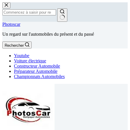
Passer
au
contenu
Aucun
Photoscar
résultat
Un regard sur l'automobiles du présent et du passé
Rechercher
Youtube
Voiture électrique
Constructeur Automobile
Préparateur Automobile
Championnats Automobiles