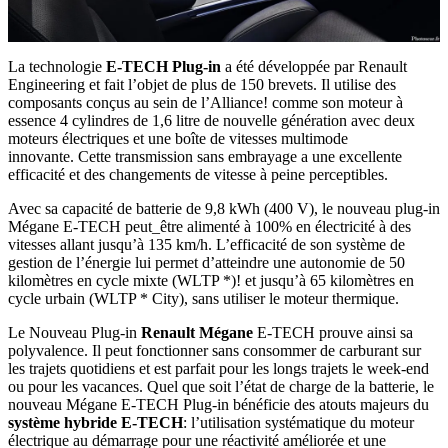
La technologie
E-TECH Plug-in
a été développée par Renault
Engineering et fait l’objet de plus de 150 brevets. Il utilise des
composants conçus au sein de l’Alliance! comme son moteur à
essence 4 cylindres de 1,6 litre de nouvelle génération avec deux
moteurs électriques et une boîte de vitesses multimode
innovante. Cette transmission sans embrayage a une excellente
efficacité et des changements de vitesse à peine perceptibles.
Avec sa capacité de batterie de 9,8 kWh (400 V), le nouveau plug-in
Mégane E-TECH peut_être alimenté à 100% en électricité à des
vitesses allant jusqu’à 135 km/h. L’efficacité de son système de
gestion de l’énergie lui permet d’atteindre une autonomie de 50
kilomètres en cycle mixte (WLTP *)! et jusqu’à 65 kilomètres en
cycle urbain (WLTP * City), sans utiliser le moteur thermique.
Le Nouveau Plug-in
Renault Mégane
E-TECH prouve ainsi sa
polyvalence. Il peut fonctionner sans consommer de carburant sur
les trajets quotidiens et est parfait pour les longs trajets le week-end
ou pour les vacances. Quel que soit l’état de charge de la batterie, le
nouveau Mégane E-TECH Plug-in bénéficie des atouts majeurs du
système hybride E-TECH
: l’utilisation systématique du moteur
électrique au démarrage pour une réactivité améliorée et une