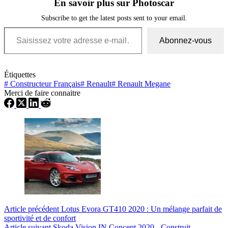
En savoir plus sur Photoscar
Subscribe to get the latest posts sent to your email.
Saisissez votre adresse e-mail…
Abonnez-vous
Étiquettes
#
Constructeur Français
#
Renault
#
Renault Megane
Merci de faire connaitre
Article
précédent
Lotus Evora GT410 2020 : Un mélange parfait de
sportivité et de confort
Article
suivant
Skoda Vision IN Concept 2020 - Construit