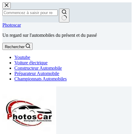
Passer
au
contenu
Aucun
Photoscar
résultat
Un regard sur l'automobiles du présent et du passé
Rechercher
Youtube
Voiture électrique
Constructeur Automobile
Préparateur Automobile
Championnats Automobiles