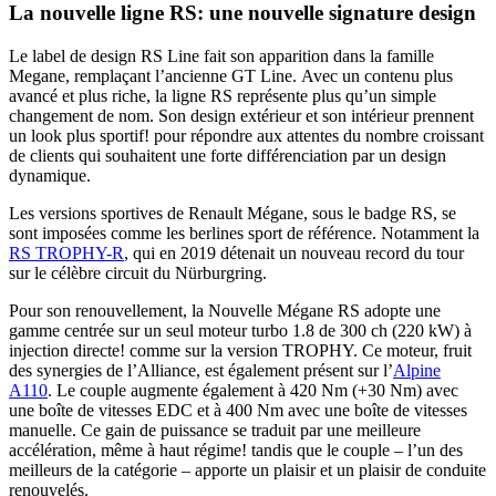
La nouvelle ligne RS: une nouvelle signature design
Le label de design RS Line fait son apparition dans la famille
Megane, remplaçant l’ancienne GT Line. Avec un contenu plus
avancé et plus riche, la ligne RS représente plus qu’un simple
changement de nom. Son design extérieur et son intérieur prennent
un look plus sportif! pour répondre aux attentes du nombre croissant
de clients qui souhaitent une forte différenciation par un design
dynamique.
Les versions sportives de Renault Mégane, sous le badge RS, se
sont imposées comme les berlines sport de référence. Notamment la
RS TROPHY-R
, qui en 2019 détenait un nouveau record du tour
sur le célèbre circuit du Nürburgring.
Pour son renouvellement, la Nouvelle Mégane RS adopte une
gamme centrée sur un seul moteur turbo 1.8 de 300 ch (220 kW) à
injection directe! comme sur la version TROPHY. Ce moteur, fruit
des synergies de l’Alliance, est également présent sur l’
Alpine
A110
. Le couple augmente également à 420 Nm (+30 Nm) avec
une boîte de vitesses EDC et à 400 Nm avec une boîte de vitesses
manuelle. Ce gain de puissance se traduit par une meilleure
accélération, même à haut régime! tandis que le couple – l’un des
meilleurs de la catégorie – apporte un plaisir et un plaisir de conduite
renouvelés.