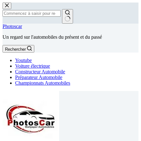
Passer
au
contenu
Aucun
Photoscar
résultat
Un regard sur l'automobiles du présent et du passé
Rechercher
Youtube
Voiture électrique
Constructeur Automobile
Préparateur Automobile
Championnats Automobiles