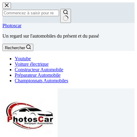
Passer
au
contenu
Aucun
Photoscar
résultat
Un regard sur l'automobiles du présent et du passé
Rechercher
Youtube
Voiture électrique
Constructeur Automobile
Préparateur Automobile
Championnats Automobiles