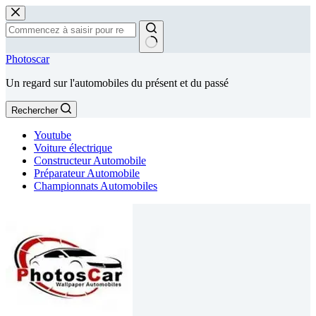
Passer
au
contenu
Aucun
Photoscar
résultat
Un regard sur l'automobiles du présent et du passé
Rechercher
Youtube
Voiture électrique
Constructeur Automobile
Préparateur Automobile
Championnats Automobiles