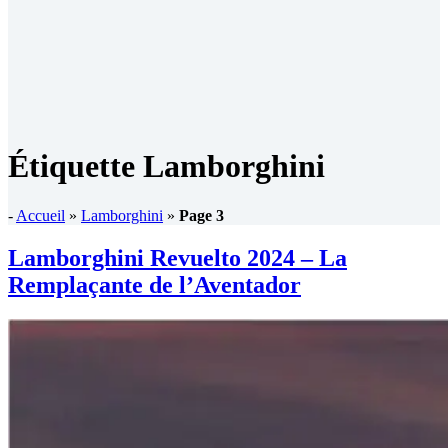
Étiquette
Lamborghini
-
Accueil
»
Lamborghini
»
Page 3
Lamborghini Revuelto 2024 – La
Remplaçante de l’Aventador