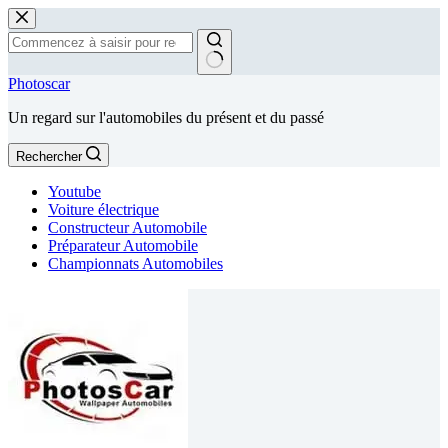
Passer
au
contenu
Aucun
Photoscar
résultat
Un regard sur l'automobiles du présent et du passé
Rechercher
Youtube
Voiture électrique
Constructeur Automobile
Préparateur Automobile
Championnats Automobiles