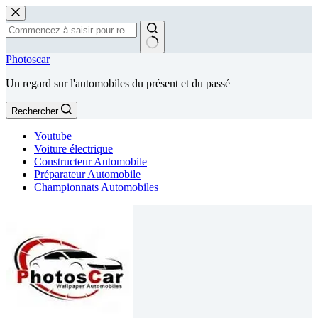
Passer
au
contenu
Aucun
Photoscar
résultat
Un regard sur l'automobiles du présent et du passé
Rechercher
Youtube
Voiture électrique
Constructeur Automobile
Préparateur Automobile
Championnats Automobiles