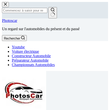
Passer
au
contenu
Aucun
Photoscar
résultat
Un regard sur l'automobiles du présent et du passé
Rechercher
Youtube
Voiture électrique
Constructeur Automobile
Préparateur Automobile
Championnats Automobiles