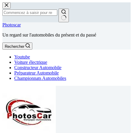
Passer
au
contenu
Aucun
Photoscar
résultat
Un regard sur l'automobiles du présent et du passé
Rechercher
Youtube
Voiture électrique
Constructeur Automobile
Préparateur Automobile
Championnats Automobiles