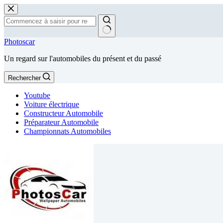
Passer
au
contenu
Aucun
Photoscar
résultat
Un regard sur l'automobiles du présent et du passé
Rechercher
Youtube
Voiture électrique
Constructeur Automobile
Préparateur Automobile
Championnats Automobiles