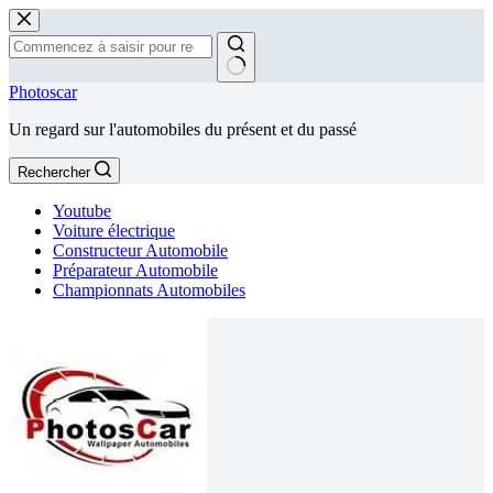
Passer
au
contenu
Aucun
Photoscar
résultat
Un regard sur l'automobiles du présent et du passé
Rechercher
Youtube
Voiture électrique
Constructeur Automobile
Préparateur Automobile
Championnats Automobiles