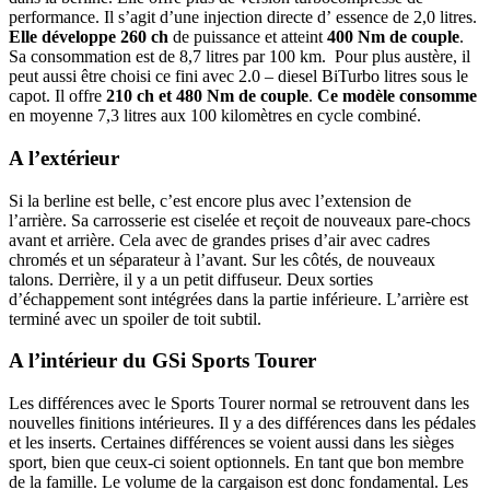
performance. Il s’agit d’une injection directe d’ essence de 2,0 litres.
Elle développe 260 ch
de puissance et atteint
400 Nm de couple
.
Sa consommation est de 8,7 litres par 100 km. Pour plus austère, il
peut aussi être choisi ce fini avec 2.0 – diesel BiTurbo litres sous le
capot. Il offre
210 ch et 480 Nm de couple
.
Ce modèle consomme
en moyenne 7,3 litres aux 100 kilomètres en cycle combiné.
A l’extérieur
Si la berline est belle, c’est encore plus avec l’extension de
l’arrière. Sa carrosserie est ciselée et reçoit de nouveaux pare-chocs
avant et arrière. Cela avec de grandes prises d’air avec cadres
chromés et un séparateur à l’avant. Sur les côtés, de nouveaux
talons. Derrière, il y a un petit diffuseur. Deux sorties
d’échappement sont intégrées dans la partie inférieure. L’arrière est
terminé avec un spoiler de toit subtil.
A l’intérieur du GSi Sports Tourer
Les différences avec le Sports Tourer normal se retrouvent dans les
nouvelles finitions intérieures. Il y a des différences dans les pédales
et les inserts. Certaines différences se voient aussi dans les sièges
sport, bien que ceux-ci soient optionnels. En tant que bon membre
de la famille. Le volume de la cargaison est donc fondamental. Les