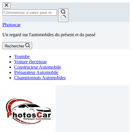
Passer
au
contenu
Aucun
Photoscar
résultat
Un regard sur l'automobiles du présent et du passé
Rechercher
Youtube
Voiture électrique
Constructeur Automobile
Préparateur Automobile
Championnats Automobiles