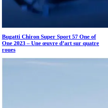
Bugatti Chiron Super Sport 57 One of
One 2023 – Une œuvre d’art sur quatre
roues