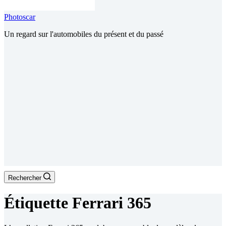
Photoscar
Un regard sur l'automobiles du présent et du passé
Rechercher
Étiquette
Ferrari 365