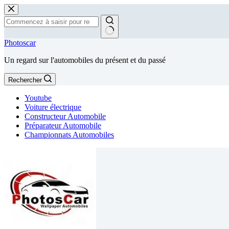
Passer
au
contenu
Aucun
Photoscar
résultat
Un regard sur l'automobiles du présent et du passé
Rechercher
Youtube
Voiture électrique
Constructeur Automobile
Préparateur Automobile
Championnats Automobiles