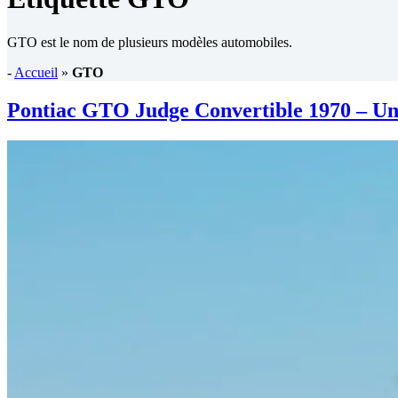
GTO est le nom de plusieurs modèles automobiles.
-
Accueil
»
GTO
Pontiac GTO Judge Convertible 1970 – Une