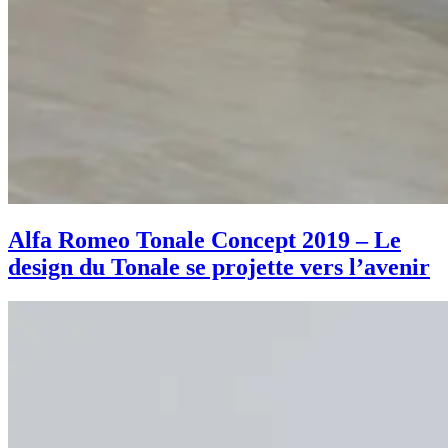
Alfa Romeo Tonale Concept 2019 – Le
design du Tonale se projette vers l’avenir