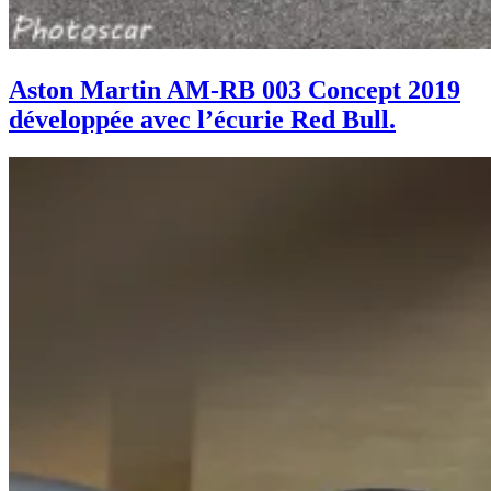
Aston Martin AM-RB 003 Concept 2019
développée avec l’écurie Red Bull.