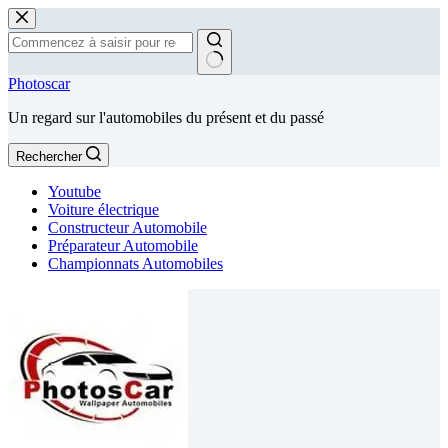
Passer
au
contenu
Aucun
Photoscar
résultat
Un regard sur l'automobiles du présent et du passé
Rechercher
Youtube
Voiture électrique
Constructeur Automobile
Préparateur Automobile
Championnats Automobiles