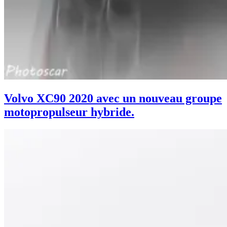
Volvo XC90 2020 avec un nouveau groupe
motopropulseur hybride.