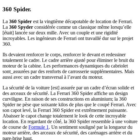
360 Spider.
La
360 Spider
est la vingtième décapotable de location de Ferrari.
La
360 Spyder
considérée comme un classique même lorsqu’elle
[était] lancée sur deux mille. Avec un couple et une rigidité
incroyables. Les ingénieurs de Ferrari ont travaillé dur sur le projet
360.
Ils devaient renforcer le corps, renforcer le devant et redessiner
totalement le cadre. Le cadre arrière ajusté pour éliminer le bruit du
moteur de la cabine. Les performances dynamiques du cabriolet
sont_assurées par des renforts de carrosserie supplémentaires. Mais
aussi avec un cadre transversal à l’avant du moteur.
La sécurité de la voiture [est] assurée par un cadre d’écran solide et
des arceaux de sécurité. La Ferrari 360 Spider affiche un design
curviligne. En raison de ses constructions en aluminium; la 360
Spider ne pèse que soixante kilos de plus que le coupé Ferrari. Avec
son capot levé, la Ferrari 360 Spider est extrêmement puissante.
Abaisser le capot change totalement le look de cette incroyable
location. En regardant de côté, la 360 Spider ressemble à une voiture
de course de
Formule 1
. Un sentiment souligné par la longueur du
moteur arrière, des arceaux de sécurité, des carénages arrière et du
pare-brise haut.