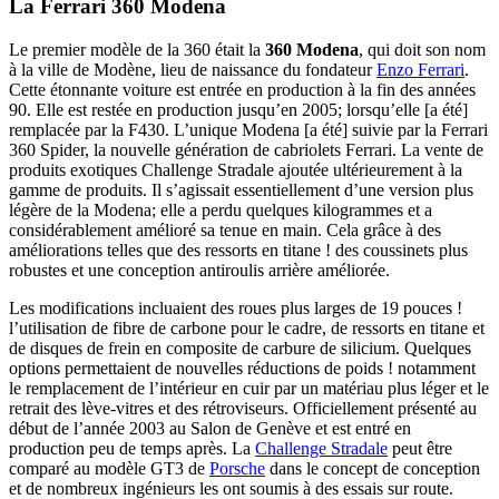
La Ferrari 360 Modena
Le premier modèle de la 360 était la
360 Modena
, qui doit son nom
à la ville de Modène, lieu de naissance du fondateur
Enzo Ferrari
.
Cette étonnante voiture est entrée en production à la fin des années
90. Elle est restée en production jusqu’en 2005; lorsqu’elle [a été]
remplacée par la F430. L’unique Modena [a été] suivie par la Ferrari
360 Spider, la nouvelle génération de cabriolets Ferrari. La vente de
produits exotiques Challenge Stradale ajoutée ultérieurement à la
gamme de produits. Il s’agissait essentiellement d’une version plus
légère de la Modena; elle a perdu quelques kilogrammes et a
considérablement amélioré sa tenue en main. Cela grâce à des
améliorations telles que des ressorts en titane ! des coussinets plus
robustes et une conception antiroulis arrière améliorée.
Les modifications incluaient des roues plus larges de 19 pouces !
l’utilisation de fibre de carbone pour le cadre, de ressorts en titane et
de disques de frein en composite de carbure de silicium. Quelques
options permettaient de nouvelles réductions de poids ! notamment
le remplacement de l’intérieur en cuir par un matériau plus léger et le
retrait des lève-vitres et des rétroviseurs. Officiellement présenté au
début de l’année 2003 au Salon de Genève et est entré en
production peu de temps après. La
Challenge Stradale
peut être
comparé au modèle GT3 de
Porsche
dans le concept de conception
et de nombreux ingénieurs les ont soumis à des essais sur route.