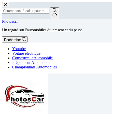
Passer
au
contenu
Aucun
Photoscar
résultat
Un regard sur l'automobiles du présent et du passé
Rechercher
Youtube
Voiture électrique
Constructeur Automobile
Préparateur Automobile
Championnats Automobiles