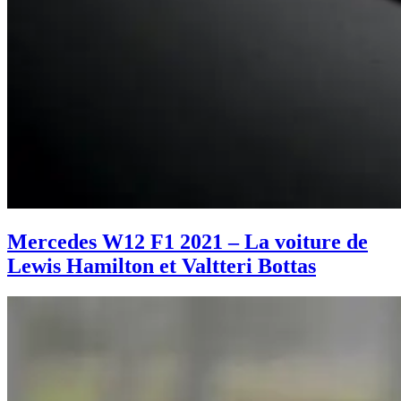
Mercedes W12 F1 2021 – La voiture de
Lewis Hamilton et Valtteri Bottas