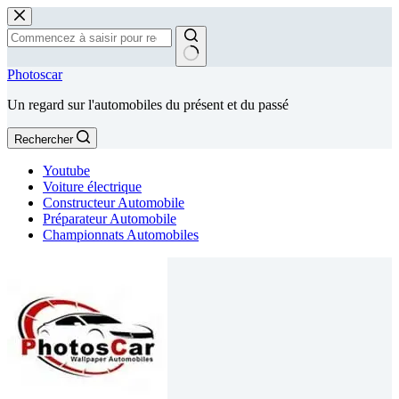
Passer
au
contenu
Aucun
Photoscar
résultat
Un regard sur l'automobiles du présent et du passé
Rechercher
Youtube
Voiture électrique
Constructeur Automobile
Préparateur Automobile
Championnats Automobiles