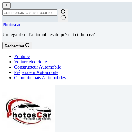
Passer
au
contenu
Aucun
Photoscar
résultat
Un regard sur l'automobiles du présent et du passé
Rechercher
Youtube
Voiture électrique
Constructeur Automobile
Préparateur Automobile
Championnats Automobiles